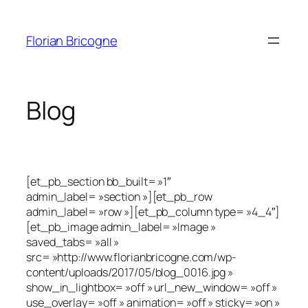
Aller
au
Florian Bricogne
contenu
Blog
[et_pb_section bb_built= »1″
admin_label= »section »][et_pb_row
admin_label= »row »][et_pb_column type= »4_4″]
[et_pb_image admin_label= »Image »
saved_tabs= »all »
src= »http://www.florianbricogne.com/wp-
content/uploads/2017/05/blog_0016.jpg »
show_in_lightbox= »off » url_new_window= »off »
use_overlay= »off » animation= »off » sticky= »on »