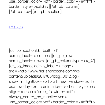
use_border_color= »off » border_color= »#ffffff »
border_style= »solid » /][/et_pb_column]
[/et_pb_row][/et_pb_section]
1 mai 2017
[et_pb_section bb_built= »1″
admin_label= »section »][et_pb_row
admin_label= »row »][et_pb_column type= »4_4″]
[et_pb_image admin_label= »Image »
src= »http://www.florianbricogne.com/wp-
content/uploads/2017/05/blog_0012.jpg »
show_in_lightbox= »off » url_new_window= »off »
use_overlay= »off » animation= »off » sticky= »on »
align= »center » force_fullwidth= »off »
always_center_on_mobile= »on »
use_border_color= »off » border_color= »#ffffff »