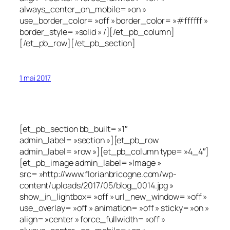
always_center_on_mobile= »on »
use_border_color= »off » border_color= »#ffffff »
border_style= »solid » /][/et_pb_column]
[/et_pb_row][/et_pb_section]
1 mai 2017
[et_pb_section bb_built= »1″
admin_label= »section »][et_pb_row
admin_label= »row »][et_pb_column type= »4_4″]
[et_pb_image admin_label= »Image »
src= »http://www.florianbricogne.com/wp-
content/uploads/2017/05/blog_0014.jpg »
show_in_lightbox= »off » url_new_window= »off »
use_overlay= »off » animation= »off » sticky= »on »
align= »center » force_fullwidth= »off »