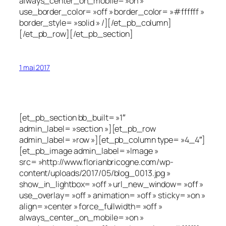
always_center_on_mobile= »on »
use_border_color= »off » border_color= »#ffffff »
border_style= »solid » /][/et_pb_column]
[/et_pb_row][/et_pb_section]
1 mai 2017
[et_pb_section bb_built= »1″
admin_label= »section »][et_pb_row
admin_label= »row »][et_pb_column type= »4_4″]
[et_pb_image admin_label= »Image »
src= »http://www.florianbricogne.com/wp-
content/uploads/2017/05/blog_0013.jpg »
show_in_lightbox= »off » url_new_window= »off »
use_overlay= »off » animation= »off » sticky= »on »
align= »center » force_fullwidth= »off »
always_center_on_mobile= »on »