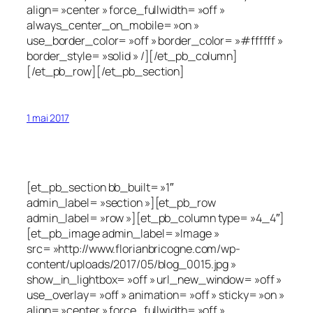
align= »center » force_fullwidth= »off »
always_center_on_mobile= »on »
use_border_color= »off » border_color= »#ffffff »
border_style= »solid » /][/et_pb_column]
[/et_pb_row][/et_pb_section]
1 mai 2017
[et_pb_section bb_built= »1″
admin_label= »section »][et_pb_row
admin_label= »row »][et_pb_column type= »4_4″]
[et_pb_image admin_label= »Image »
src= »http://www.florianbricogne.com/wp-
content/uploads/2017/05/blog_0015.jpg »
show_in_lightbox= »off » url_new_window= »off »
use_overlay= »off » animation= »off » sticky= »on »
align= »center » force_fullwidth= »off »