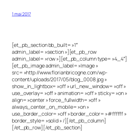
1 mai 2017
[et_pb_section bb_built= »1″
admin_label= »section »][et_pb_row
admin_label= »row »][et_pb_column type= »4_4″]
[et_pb_image admin_label= »Image »
src= »http://www.florianbricogne.com/wp-
content/uploads/2017/05/blog_0008.jpg »
show_in_lightbox= »off » url_new_window= »off »
use_overlay= »off » animation= »off » sticky= »on »
align= »center » force_fullwidth= »off »
always_center_on_mobile= »on »
use_border_color= »off » border_color= »#ffffff »
border_style= »solid » /][/et_pb_column]
[/et_pb_row][/et_pb_section]