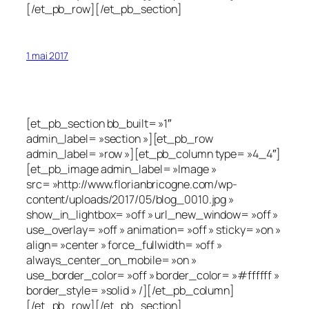
[/et_pb_row][/et_pb_section]
1 mai 2017
[et_pb_section bb_built= »1″
admin_label= »section »][et_pb_row
admin_label= »row »][et_pb_column type= »4_4″]
[et_pb_image admin_label= »Image »
src= »http://www.florianbricogne.com/wp-
content/uploads/2017/05/blog_0010.jpg »
show_in_lightbox= »off » url_new_window= »off »
use_overlay= »off » animation= »off » sticky= »on »
align= »center » force_fullwidth= »off »
always_center_on_mobile= »on »
use_border_color= »off » border_color= »#ffffff »
border_style= »solid » /][/et_pb_column]
[/et_pb_row][/et_pb_section]