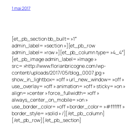
1 mai 2017
[et_pb_section bb_built= »1″
admin_label= »section »][et_pb_row
admin_label= »row »][et_pb_column type= »4_4″]
[et_pb_image admin_label= »Image »
src= »http://www.florianbricogne.com/wp-
content/uploads/2017/05/blog_0007.jpg »
show_in_lightbox= »off » url_new_window= »off »
use_overlay= »off » animation= »off » sticky= »on »
align= »center » force_fullwidth= »off »
always_center_on_mobile= »on »
use_border_color= »off » border_color= »#ffffff »
border_style= »solid » /][/et_pb_column]
[/et_pb_row][/et_pb_section]