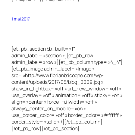
1 mai 2017
[et_pb_section bb_built= »1″
admin_label= »section »][et_pb_row
admin_label= »row »][et_pb_column type= »4_4″]
[et_pb_image admin_label= »Image »
src= »http://www.florianbricogne.com/wp-
content/uploads/2017/05/blog_0009.jpg »
show_in_lightbox= »off » url_new_window= »off »
use_overlay= »off » animation= »off » sticky= »on »
align= »center » force_fullwidth= »off »
always_center_on_mobile= »on »
use_border_color= »off » border_color= »#ffffff »
border_style= »solid » /][/et_pb_column]
[/et_pb_row][/et_pb_section]