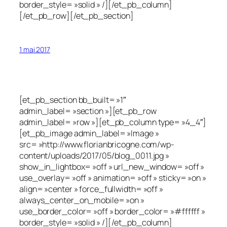
border_style= »solid » /][/et_pb_column]
[/et_pb_row][/et_pb_section]
1 mai 2017
[et_pb_section bb_built= »1″
admin_label= »section »][et_pb_row
admin_label= »row »][et_pb_column type= »4_4″]
[et_pb_image admin_label= »Image »
src= »http://www.florianbricogne.com/wp-
content/uploads/2017/05/blog_0011.jpg »
show_in_lightbox= »off » url_new_window= »off »
use_overlay= »off » animation= »off » sticky= »on »
align= »center » force_fullwidth= »off »
always_center_on_mobile= »on »
use_border_color= »off » border_color= »#ffffff »
border_style= »solid » /][/et_pb_column]