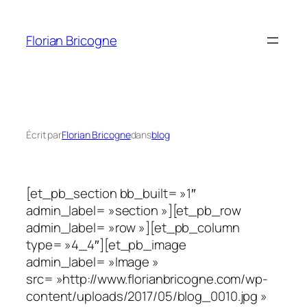
Aller
au
Florian Bricogne
contenu
Écrit par
Florian Bricogne
dans
blog
[et_pb_section bb_built= »1″
admin_label= »section »][et_pb_row
admin_label= »row »][et_pb_column
type= »4_4″][et_pb_image
admin_label= »Image »
src= »http://www.florianbricogne.com/wp-
content/uploads/2017/05/blog_0010.jpg »